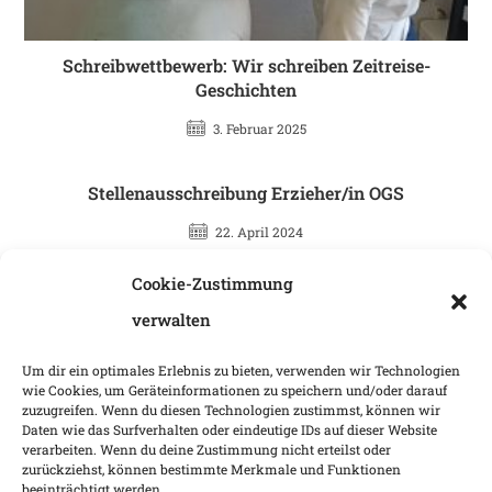
Schreibwettbewerb: Wir schreiben Zeitreise-
Geschichten
3. Februar 2025
Stellenausschreibung Erzieher/in OGS
22. April 2024
Cookie-Zustimmung
verwalten
Neueste Beiträge
Um dir ein optimales Erlebnis zu bieten, verwenden wir Technologien
Sommerferiengruß
wie Cookies, um Geräteinformationen zu speichern und/oder darauf
zuzugreifen. Wenn du diesen Technologien zustimmst, können wir
Klassenfahrt der dritten Klassen
Daten wie das Surfverhalten oder eindeutige IDs auf dieser Website
Großer Erfolg für die Schulagentur
verarbeiten. Wenn du deine Zustimmung nicht erteilst oder
zurückziehst, können bestimmte Merkmale und Funktionen
Tanzprojekt: Wir bewegen Schule
beeinträchtigt werden.