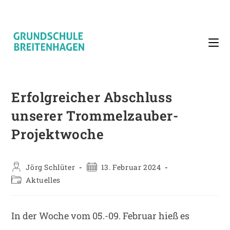
Zum
Inhalt
springen
Erfolgreicher Abschluss
unserer Trommelzauber-
Projektwoche
Beitrags-
Beitrag
Jörg Schlüter
13. Februar 2024
Autor:
veröffentlicht:
Beitrags-
Aktuelles
Kategorie:
In der Woche vom 05.-09. Februar hieß es