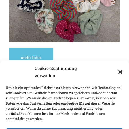
mehr Infos
Cookie-Zustimmung
verwalten
Neueste Beiträge
Um dir ein optimales Erlebnis zu bieten, verwenden wir Technologien
wie Cookies, um Geräteinformationen zu speichern und/oder darauf
Sommerferiengruß
zuzugreifen. Wenn du diesen Technologien zustimmst, können wir
Klassenfahrt der dritten Klassen
Daten wie das Surfverhalten oder eindeutige IDs auf dieser Website
verarbeiten. Wenn du deine Zustimmung nicht erteilst oder
Großer Erfolg für die Schulagentur
zurückziehst, können bestimmte Merkmale und Funktionen
Tanzprojekt: Wir bewegen Schule
beeinträchtigt werden.
Schwimmprojekt Narwali